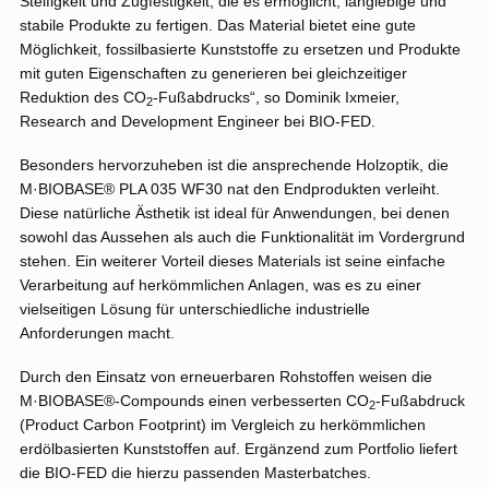
Steifigkeit und Zugfestigkeit, die es ermöglicht, langlebige und
stabile Produkte zu fertigen. Das Material bietet eine gute
Möglichkeit, fossilbasierte Kunststoffe zu ersetzen und Produkte
mit guten Eigenschaften zu generieren bei gleichzeitiger
Reduktion des CO
-Fußabdrucks“, so Dominik Ixmeier,
2
Research and Development Engineer bei BIO-FED.
Besonders hervorzuheben ist die ansprechende Holzoptik, die
M·BIOBASE® PLA 035 WF30 nat den Endprodukten verleiht.
Diese natürliche Ästhetik ist ideal für Anwendungen, bei denen
sowohl das Aussehen als auch die Funktionalität im Vordergrund
stehen. Ein weiterer Vorteil dieses Materials ist seine einfache
Verarbeitung auf herkömmlichen Anlagen, was es zu einer
vielseitigen Lösung für unterschiedliche industrielle
Anforderungen macht.
Durch den Einsatz von erneuerbaren Rohstoffen weisen die
M·BIOBASE®-Compounds einen verbesserten CO
-Fußabdruck
2
(Product Carbon Footprint) im Vergleich zu herkömmlichen
erdölbasierten Kunststoffen auf. Ergänzend zum Portfolio liefert
die BIO-FED die hierzu passenden Masterbatches.