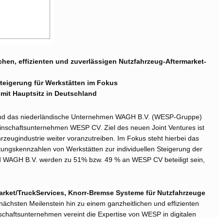
chen, effizienten und zuverlässigen Nutzfahrzeug-Aftermarket-
teigerung für Werkstätten im Fokus
 mit Hauptsitz in Deutschland
nd das niederländische Unternehmen WAGH B.V. (WESP-Gruppe)
inschaftsunternehmen WESP CV. Ziel des neuen Joint Ventures ist
ahrzeugindustrie weiter voranzutreiben. Im Fokus steht hierbei das
tungskennzahlen von Werkstätten zur individuellen Steigerung der
nd WAGH B.V. werden zu 51% bzw. 49 % an WESP CV beteiligt sein,
market/TruckServices, Knorr-Bremse Systeme für Nutzfahrzeuge
chsten Meilenstein hin zu einem ganzheitlichen und effizienten
haftsunternehmen vereint die Expertise von WESP in digitalen