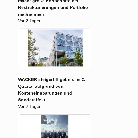
macht große Fort­schritte bei
Restruk­turierungen und Portfolio­
maß­nahmen
Vor 2 Tagen
WACKER steigert Ergebnis im 2.
Quartal aufgrund von
Kosteneinsparungen und
Sondereffekt
Vor 2 Tagen