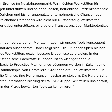
orr-Bremse im Nutzfahrzeugmarkt. Wir möchten Werkstätten für
n unterstützen und so dabei helfen, betriebliche Effizienzpotentiale
möglichen und bisher ungenutzte unternehmerische Chancen oder
reichende Datenbasis wird nicht nur Nutzfahrzeug-Werkstätten,
er dabei unterstützen, eine tiefere Transparenz über Marktpotentiale
 „In den vergangenen Monaten haben wir unsere Tools konsequent
marktes ausgerichtet. Dabei zeigt sich: Die Grundprinzipien bleiben
es Werkstätten, gezielt bessere Ergebnisse zu erzielen. In der
e technische Fachkräfte zu finden, ist es wichtiger denn je,
tenbasierte Predictive-Maintenance-Lösungen werden in Zukunft eine
 Zusammenspiel von Herstellern, Großhändlern und Werkstätten: Ein
 die Chance, ihre Performance messbar zu steigern. Die Partnerschaft
eiteren Internationalisierung der WESP-Gruppe. Wir freuen uns darauf,
in der Praxis bewährten Tools zu kombinieren.“