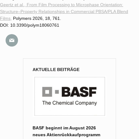
Geertz et al., From Film Processing to Microphase Orientation:
Structure–Property Relationships in Commercial PBSA/PLA Blend
Films,
Polymers 2026, 18, 761.
DOI: 10.3390/polym18060761
AKTUELLE BEITRÄGE
BASF beginnt im August 2026
neues Aktienrückkaufprogramm