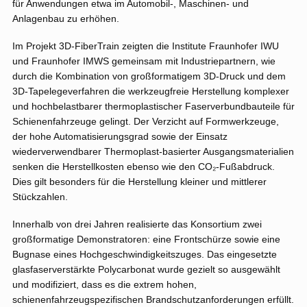
für Anwendungen etwa im Automobil‑, Maschinen- und
Anlagenbau zu erhöhen.
Im Projekt 3D-FiberTrain zeigten die Institute Fraunhofer IWU
und Fraunhofer IMWS gemeinsam mit Industriepartnern, wie
durch die Kombination von großformatigem 3D-Druck und dem
3D-Tapelegeverfahren die werkzeugfreie Herstellung komplexer
und hochbelastbarer thermoplastischer Faserverbundbauteile für
Schienenfahrzeuge gelingt. Der Verzicht auf Formwerkzeuge,
der hohe Automatisierungsgrad sowie der Einsatz
wiederverwendbarer Thermoplast-basierter Ausgangsmaterialien
senken die Herstellkosten ebenso wie den CO₂-Fußabdruck.
Dies gilt besonders für die Herstellung kleiner und mittlerer
Stückzahlen.
Innerhalb von drei Jahren realisierte das Konsortium zwei
großformatige Demonstratoren: eine Frontschürze sowie eine
Bugnase eines Hochgeschwindigkeitszuges. Das eingesetzte
glasfaserverstärkte Polycarbonat wurde gezielt so ausgewählt
und modifiziert, dass es die extrem hohen,
schienenfahrzeugspezifischen Brandschutzanforderungen erfüllt.