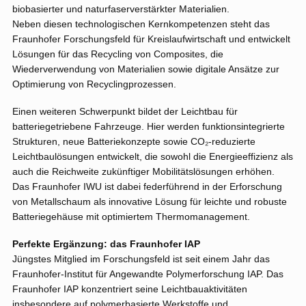
biobasierter und naturfaserverstärkter Materialien.
Neben diesen technologischen Kernkompetenzen steht das
Fraunhofer Forschungsfeld für Kreislaufwirtschaft und entwickelt
Lösungen für das Recycling von Composites, die
Wiederverwendung von Materialien sowie digitale Ansätze zur
Optimierung von Recyclingprozessen.
Einen weiteren Schwerpunkt bildet der Leichtbau für
batteriegetriebene Fahrzeuge. Hier werden funktionsintegrierte
Strukturen, neue Batteriekonzepte sowie CO₂-reduzierte
Leichtbaulösungen entwickelt, die sowohl die Energieeffizienz als
auch die Reichweite zukünftiger Mobilitätslösungen erhöhen.
Das Fraunhofer IWU ist dabei federführend in der Erforschung
von Metallschaum als innovative Lösung für leichte und robuste
Batteriegehäuse mit optimiertem Thermomanagement.
Perfekte Ergänzung: das Fraunhofer IAP
Jüngstes Mitglied im Forschungsfeld ist seit einem Jahr das
Fraunhofer-Institut für Angewandte Polymerforschung IAP. Das
Fraunhofer IAP konzentriert seine Leichtbauaktivitäten
insbesondere auf polymerbasierte Werkstoffe und