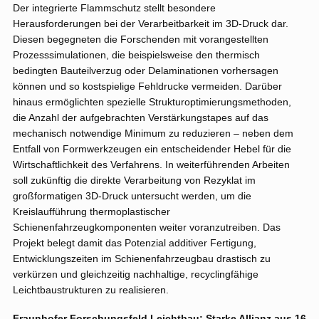
Der integrierte Flammschutz stellt besondere
Herausforderungen bei der Verarbeitbarkeit im 3D-Druck dar.
Diesen begegneten die Forschenden mit vorangestellten
Prozesssimulationen, die beispielsweise den thermisch
bedingten Bauteilverzug oder Delaminationen vorhersagen
können und so kostspielige Fehldrucke vermeiden. Darüber
hinaus ermöglichten spezielle Strukturoptimierungsmethoden,
die Anzahl der aufgebrachten Verstärkungstapes auf das
mechanisch notwendige Minimum zu reduzieren – neben dem
Entfall von Formwerkzeugen ein entscheidender Hebel für die
Wirtschaftlichkeit des Verfahrens. In weiterführenden Arbeiten
soll zukünftig die direkte Verarbeitung von Rezyklat im
großformatigen 3D-Druck untersucht werden, um die
Kreislaufführung thermoplastischer
Schienenfahrzeugkomponenten weiter voranzutreiben. Das
Projekt belegt damit das Potenzial additiver Fertigung,
Entwicklungszeiten im Schienenfahrzeugbau drastisch zu
verkürzen und gleichzeitig nachhaltige, recyclingfähige
Leichtbaustrukturen zu realisieren.
Fraunhofer Forschungsfeld Leichtbau: Starke Allianz aus 16