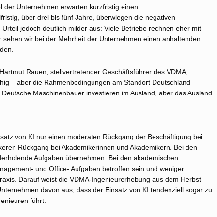
l der Unternehmen erwarten kurzfristig einen
ristig, über drei bis fünf Jahre, überwiegen die negativen
rteil jedoch deutlich milder aus: Viele Betriebe rechnen eher mit
vor sehen wir bei der Mehrheit der Unternehmen einen anhaltenden
nden.
t Hartmut Rauen, stellvertretender Geschäftsführer des VDMA,
fähig – aber die Rahmenbedingungen am Standort Deutschland
. Deutsche Maschinenbauer investieren im Ausland, aber das Ausland
satz von KI nur einen moderaten Rückgang der Beschäftigung bei
rkeren Rückgang bei Akademikerinnen und Akademikern. Bei den
wiederholende Aufgaben übernehmen. Bei den akademischen
agement- und Office- Aufgaben betroffen sein und weniger
n Praxis. Darauf weist die VDMA-Ingenieurerhebung aus dem Herbst
ternehmen davon aus, dass der Einsatz von KI tendenziell sogar zu
enieuren führt.