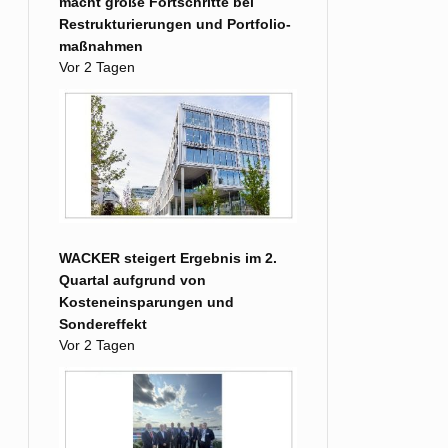
macht große Fort­schritte bei
Restruk­turierungen und Portfolio­
maß­nahmen
Vor 2 Tagen
WACKER steigert Ergebnis im 2.
Quartal aufgrund von
Kosteneinsparungen und
Sondereffekt
Vor 2 Tagen