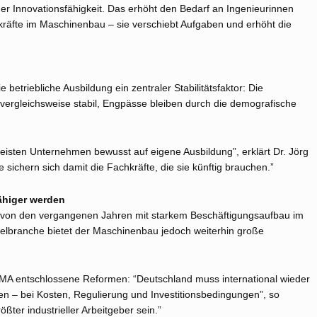
iner Innovationsfähigkeit. Das erhöht den Bedarf an Ingenieurinnen
kräfte im Maschinenbau – sie verschiebt Aufgaben und erhöht die
 betriebliche Ausbildung ein zentraler Stabilitätsfaktor: Die
vergleichsweise stabil, Engpässe bleiben durch die demografische
eisten Unternehmen bewusst auf eigene Ausbildung”, erklärt Dr. Jörg
e sichern sich damit die Fachkräfte, die sie künftig brauchen.”
ähiger werden
r von den vergangenen Jahren mit starkem Beschäftigungsaufbau im
elbranche bietet der Maschinenbau jedoch weiterhin große
DMA entschlossene Reformen: “Deutschland muss international wieder
n – bei Kosten, Regulierung und Investitionsbedingungen”, so
ßter industrieller Arbeitgeber sein.”