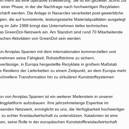
n mehr als eine operative Erweiterung: Sie ist ein gezielter Schritt zur
n einer Phase, in der die Nachfrage nach hochwertigen Rezyklaten
chärft werden. Die Anlage in Navarcles verarbeitet post‑gewerbliche
ien, die auf konsistente, leistungsstarke Materialqualitäten ausgelegt
ung im Jahr 1988 bringt das Unternehmen tiefes technisches
 das GreenDot‑Netzwerk ein. Am Standort sind rund 70 Mitarbeitende
äischen Aktivitäten von GreenDot sein werden.
von Anviplas Spanien mit dem internationalen kommerziellen und
nehmen seine Fähigkeit, Rohstoffströme zu sichern,
verlässige, in Europa hergestellte Rezyklate in großem Maßstab
 die Resilienz der Lieferketten zu einem Zeitpunkt, an dem Europa mehr
schnellere Transformation hin zu zirkulären Kunststoffsystemen
 von Anviplas Spanien ist ein weiterer Meilenstein in unserer
lingplattform aufzubauen. Ihre jahrzehntelange Expertise im
senden Netzwerk, ermöglicht es uns, die Verfügbarkeit hochwertiger
 echter Kreislaufwirtschaft zu unterstützen. Katalonien ist eine
en, seine Rolle in der europäischen Kunststoffkreislaufwirtschaft