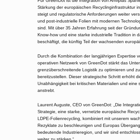
Für GreenDot ist die Integration von Anviplas Spanie
Stärkung der europäischen Recyclinginfrastruktur i
steigt und regulatorische Anforderungen weiter vers
und post‑industrielle Folien mit modernen Technolog
sind. Mit über 35 Jahren Erfahrung seit der Gründ
Know‑how und eine starke industrielle Tradition in
beschäftigt, die künftig Teil der wachsenden europ
Durch die Kombination der langjährigen Expertise 
operativen Netzwerk von GreenDot stärkt das Unter
grenzüberschreitende Logistik zu optimieren und zu
bereitzustellen. Dieser strategische Schritt erhöht
Unabhängigkeit bei kritischen Materialien und eine 
anstrebt.
Laurent Auguste, CEO von GreenDot: „Die Integration
Strategie, eine starke, vernetzte europäische Recyc
LDPE‑Folienrecycling, kombiniert mit unserem wach
Rezyklate zu beschleunigen und Europas Übergang zu
bedeutende Industrieregion, und wir sind entschloss
weiter zu stärken.“