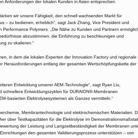
 Anforderungen der lokalen Kunden in Asien entsprechen.
ärken wir unsere Fähigkeit, den schnell wachsenden Markt für
 – zu bedienen, erheblich“, sagt Jack Zhang, Vice President und
igh Performance Polymers. „Die Nähe zu Kunden und Partnern ermöglic
bedürfnisse abzustimmen, die Einführung zu beschleunigen und
ung zu skalieren.“
en, in dem die lokalen Experten der Innovation Factory und regionale
er Herausforderungen entlang der gesamten Wertschöpfungskette der
weiteren Entwicklung unserer AEM-Technologie“, sagt Ryan Liu,
wird schnellere Entwicklungszyklen für DURAION®-Membranen
EM-basierten Elektrolysesystemen als Ganzes vermitteln.“
lymerchemie, Membrantechnologie und elektrochemischen Materialien. D
er über Testkapazitäten für die Elektrolyse im Demonstrationsmaßsta
Bewertung der Leistung und Langzeitbeständigkeit der Membranen unt
Einrichtungen den gesamten Validierungsprozess unterstützen – von