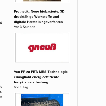
Prothetik: Neue biobasierte, 3D-
druckfähige Werkstoffe und
digitale Herstellungsverfahren
ht
Vor 3 Stunden
Von PP zu PET: MRS-Technologie
ermöglicht energieeffiziente
Rezyklatverarbeitung
ie
Vor 1 Tag
b.
er