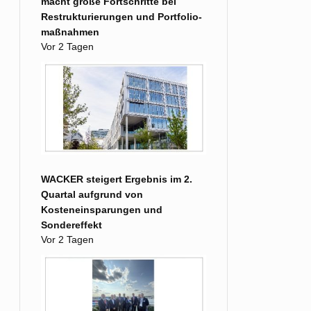
macht große Fort­schritte bei
Restruk­turierungen und Portfolio­
maß­nahmen
Vor 2 Tagen
WACKER steigert Ergebnis im 2.
Quartal aufgrund von
Kosteneinsparungen und
Sondereffekt
Vor 2 Tagen