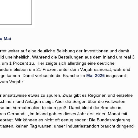
u Mai
t weiter auf eine deutliche Belebung der Investitionen und damit
ld uneinheitlich. Während die Bestellungen aus dem Inland um real 3
m 1 Prozent zu. Hier zeigte sich allerdings eine deutliche
ländern blieben um 21 Prozent unter dem Vorjahresmonat, während
äge kamen. Damit verbuchte die Branche im
Mai
2026
insgesamt
 zum Vorjahr.
ur ansatzweise etwas zu spüren. Zwar gibt es Regionen und einzelne
inen- und Anlagen steigt. Aber die Sorgen über die weltweiten
 bei Vormaterialien bleiben groß. Damit bleibt die Branche in
es Gernandt. „Im Inland gab es dieses Jahr erst einen Monat mit
prägt. Wir können es nicht oft genug sagen: Die Bundesregierung
lasten, keinen Tag warten; unser Industriestandort braucht dringend