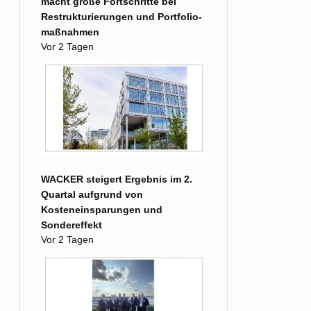
macht große Fort­schritte bei
Restruk­turierungen und Portfolio­
maß­nahmen
Vor 2 Tagen
WACKER steigert Ergebnis im 2.
Quartal aufgrund von
Kosteneinsparungen und
Sondereffekt
Vor 2 Tagen