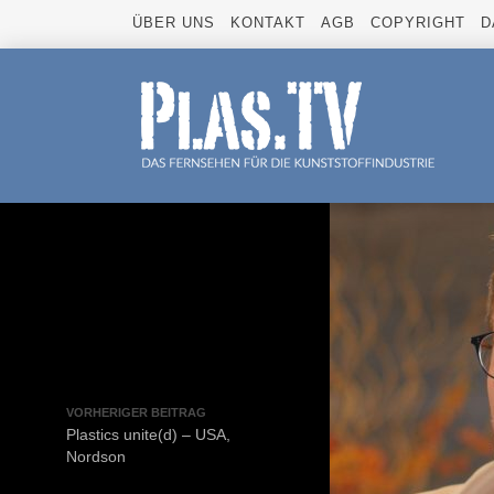
ÜBER UNS
KONTAKT
AGB
COPYRIGHT
D
VORHERIGER BEITRAG
Plastics unite(d) – USA,
Nordson