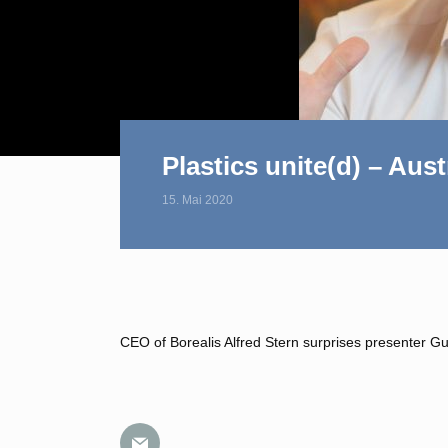
Plastics unite(d) – Aust
15. Mai 2020
CEO of Borealis Alfred Stern surprises presenter Gui