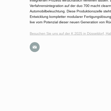
integrierten Prozess wirtschaftlich vereinen lassen
Verfahrensintegration auf der duo 700 macht clearm
Automobilbeleuchtung. Diese Produktionszelle steh
Entwicklung kompletter modularer Fertigungslösung
live vom Potenzial dieser neuen Generation von R
Besuchen Sie uns auf der K 2025 in Düsseldorf, Ha