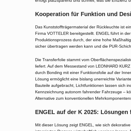
erfolgt platzsparend und schnell, was die Effizienz d
Kooperation für Funktion und Des
Das Kunststoffträgermaterial der Rückleuchte ist 
Firma VOTTELER bereitgestellt. ENGEL führt in 
Produktionsprozess durch, der eine hohe Maßhaltigk
sicher übertragen werden kann und die PUR-Schicht f
Die Transferfolie stammt vom Oberflächenspezial
liefert. Auf dem Messestand von LEONHARD KURZ (H
durch Bonding mit einer Funktionsfolie auf der Innen
Lösung ermöglicht eine bislang unerreichte Variant
Bauteile aufgebracht, Lichtfunktionen lassen sich in
Kennzeichnung autonom fahrender Fahrzeuge – könn
Alternative zum konventionellen Mehrkomponentens
ENGEL auf der K 2025: Lösungen fü
Mit dieser Lösung zeigt ENGEL, wie sich dekorative