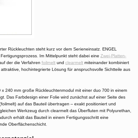
erter Rückleuchten steht kurz vor dem Serieneinsatz. ENGEL
 Fertigungsprozess. Im Mittelpunkt steht dabei eine
Zwei-Platten-
uf der die Verfahren
foilmelt
und
clearmelt
miteinander kombiniert
 attraktive, hochintegrierte Lösung für anspruchsvolle Sichtteile aus
 x 240 mm große Rückleuchtenmodul mit einer duo 700 in einem
 Das Farbdesign einer Folie wird zunächst auf einer Seite des
oilmelt) auf das Bauteil übertragen – exakt positioniert und
gleichen Werkzeug durch clearmelt das Überfluten mit Polyurethan,
rch erhält das Bauteil in einem Fertigungsschritt eine
ende Oberflächenschicht.