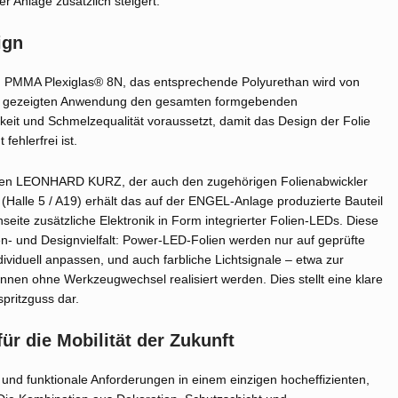
er Anlage zusätzlich steigert.
ign
ein PMMA Plexiglas® 8N, das entsprechende Polyurethan wird von
der gezeigten Anwendung den gesamten formgebenden
eit und Schmelzequalität voraussetzt, damit das Design der Folie
ehlerfrei ist.
isten LEONHARD KURZ, der auch den zugehörigen Folienabwickler
alle 5 / A19) erhält das auf der ENGEL-Anlage produzierte Bauteil
seite zusätzliche Elektronik in Form integrierter Folien-LEDs. Diese
en- und Designvielfalt: Power-LED-Folien werden nur auf geprüfte
dividuell anpassen, und auch farbliche Lichtsignale – etwa zur
en ohne Werkzeugwechsel realisiert werden. Dies stellt eine klare
pritzguss dar.
r die Mobilität der Zukunft
 und funktionale Anforderungen in einem einzigen hocheffizienten,