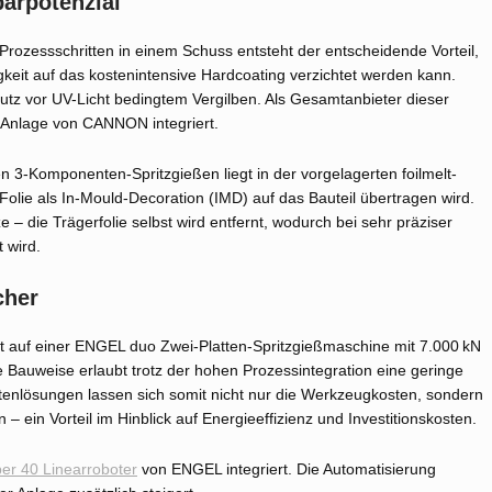
arpotenzial
rozessschritten in einem Schuss entsteht der entscheidende Vorteil,
gkeit auf das kostenintensive Hardcoating verzichtet werden kann.
hutz vor UV-Licht bedingtem Vergilben. Als Gesamtanbieter dieser
-Anlage von CANNON integriert.
n 3-Komponenten-Spritzgießen liegt in der vorgelagerten foilmelt-
 Folie als In-Mould-Decoration (IMD) auf das Bauteil übertragen wird.
 – die Trägerfolie selbst wird entfernt, wodurch bei sehr präziser
 wird.
cher
rt auf einer ENGEL duo Zwei-Platten-Spritzgießmaschine mit 7.000 kN
e Bauweise erlaubt trotz der hohen Prozessintegration eine geringe
enlösungen lassen sich somit nicht nur die Werkzeugkosten, sondern
 ein Vorteil im Hinblick auf Energieeffizienz und Investitionskosten.
per 40 Linearroboter
von ENGEL integriert. Die Automatisierung