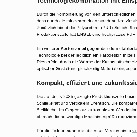
Technologiekombination mit Einsp
Durch die Kombinierung von den unterschiedlichen P
dass durch die mit clearmelt entstandene Kratzfesti
Zusätzlich bietet die Polyurethan (PUR)-Schicht Sc
Produktionszelle hat ENGEL eine hochpräzise PUR
Ein weiterer Kostenvorteil gegenüber dem etablierte
Technologie bei der lediglich ein Farbdesign mittels
Dies erfolgt durch die Wärme der Kunststoffschmelze
optischer Gestaltung gleichzeitig Material eingespart
Kompakt, effizient und zukunftssi
Die auf der K 2025 gezeigte Produktionszelle basie
Schließkraft und vertikalem Drehtisch. Die kompakt
Stellfläche. Im Gegensatz zu komplexen Wendeplatt
oft auch die notwendige Maschinengröße reduzieren –
Für die Teileentnahme ist die neue Version eines
vi