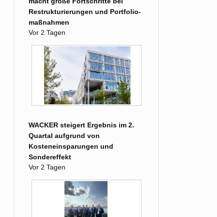
macht große Fort­schritte bei
Restruk­turierungen und Portfolio­
maß­nahmen
Vor 2 Tagen
WACKER steigert Ergebnis im 2.
Quartal aufgrund von
Kosteneinsparungen und
Sondereffekt
Vor 2 Tagen