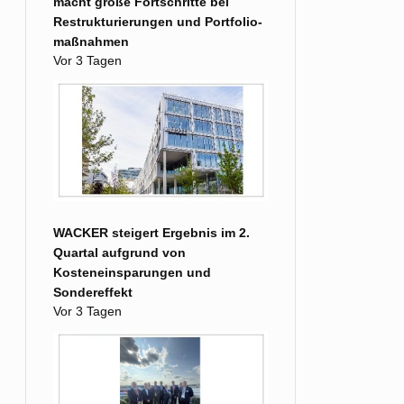
macht große Fort­schritte bei
Restruk­turierungen und Portfolio­
maß­nahmen
Vor 3 Tagen
WACKER steigert Ergebnis im 2.
Quartal aufgrund von
Kosteneinsparungen und
Sondereffekt
Vor 3 Tagen