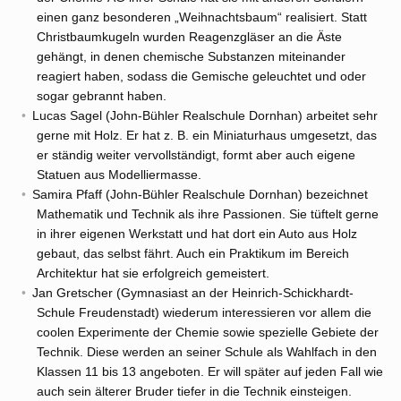
einen ganz besonderen „Weihnachtsbaum“ realisiert. Statt
Christbaumkugeln wurden Reagenzgläser an die Äste
gehängt, in denen chemische Substanzen miteinander
reagiert haben, sodass die Gemische geleuchtet und oder
sogar gebrannt haben.
Lucas Sagel (John-Bühler Realschule Dornhan) arbeitet sehr
gerne mit Holz. Er hat z. B. ein Miniaturhaus umgesetzt, das
er ständig weiter vervollständigt, formt aber auch eigene
Statuen aus Modelliermasse.
Samira Pfaff (John-Bühler Realschule Dornhan) bezeichnet
Mathematik und Technik als ihre Passionen. Sie tüftelt gerne
in ihrer eigenen Werkstatt und hat dort ein Auto aus Holz
gebaut, das selbst fährt. Auch ein Praktikum im Bereich
Architektur hat sie erfolgreich gemeistert.
Jan Gretscher (Gymnasiast an der Heinrich-Schickhardt-
Schule Freudenstadt) wiederum interessieren vor allem die
coolen Experimente der Chemie sowie spezielle Gebiete der
Technik. Diese werden an seiner Schule als Wahlfach in den
Klassen 11 bis 13 angeboten. Er will später auf jeden Fall wie
auch sein älterer Bruder tiefer in die Technik einsteigen.