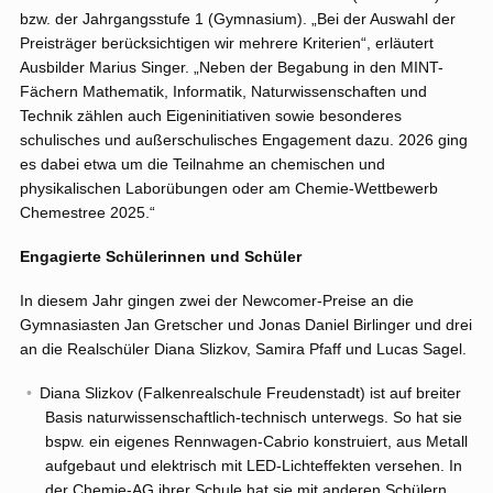
bzw. der Jahrgangsstufe 1 (Gymnasium). „Bei der Auswahl der
Preisträger berücksichtigen wir mehrere Kriterien“, erläutert
Ausbilder Marius Singer. „Neben der Begabung in den MINT-
Fächern Mathematik, Informatik, Naturwissenschaften und
Technik zählen auch Eigeninitiativen sowie besonderes
schulisches und außerschulisches Engagement dazu. 2026 ging
es dabei etwa um die Teilnahme an chemischen und
physikalischen Laborübungen oder am Chemie-Wettbewerb
Chemestree 2025.“
Engagierte Schülerinnen und Schüler
In diesem Jahr gingen zwei der Newcomer-Preise an die
Gymnasiasten Jan Gretscher und Jonas Daniel Birlinger und drei
an die Realschüler Diana Slizkov, Samira Pfaff und Lucas Sagel.
Diana Slizkov (Falkenrealschule Freudenstadt) ist auf breiter
Basis naturwissenschaftlich-technisch unterwegs. So hat sie
bspw. ein eigenes Rennwagen-Cabrio konstruiert, aus Metall
aufgebaut und elektrisch mit LED-Lichteffekten versehen. In
der Chemie-AG ihrer Schule hat sie mit anderen Schülern